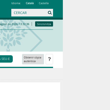
Idioma:
Català
Castellà
’agost de 2026, 13:32:36
Sincronitza
Obtenir còpia
A SEU-E
autèntica