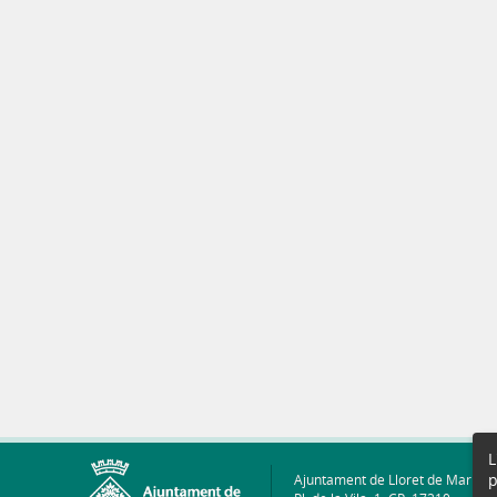
L
p
Ajuntament de Lloret de Mar