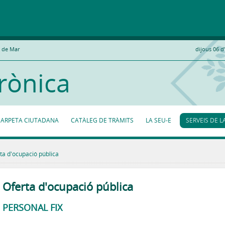
t de Mar
dijous 06 d
rònica
CARPETA CIUTADANA
CATÀLEG DE TRÀMITS
LA SEU-E
SERVEIS DE L
ta d'ocupació pública
Oferta d'ocupació pública
PERSONAL FIX