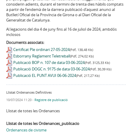
considerin adients, durant el termini de trenta dies hàbils comptats
a partir de l’endemà de la darrera publicació d’aquest anunci al
Butlletí Oficial de la Província de Girona o al Diari Oficial de la
Generalitat de Catalunya.
Al.legacions del dia 4 de juny fins al 16 de juliol de 2024, ambdós
inclosos
Documents associats:
Certificat Ple ordinari 27-05-2024
(Pdf, 138,48 Kb)
Esborrany Reglament Teletreball
(Pdf, 274,02 Kb)
Publicació BOP n. 107 de data 03-06-2024
(Pdf, 3125,33 Kb)
Publicació DOGC n. 9175 de data 03-06-2024
(Pdf, 30,39 Kb)
Publicació EL PUNT AVUI 06-06-2024
(Pdf, 217,27 Kb)
Llistat Ordenances Definitives
10/07/2024 11:20
-
Registre de publicació
Llistat de totes les Ordenances
Llistat de totes les Ordenances_publicacio
Ordenances de civisme