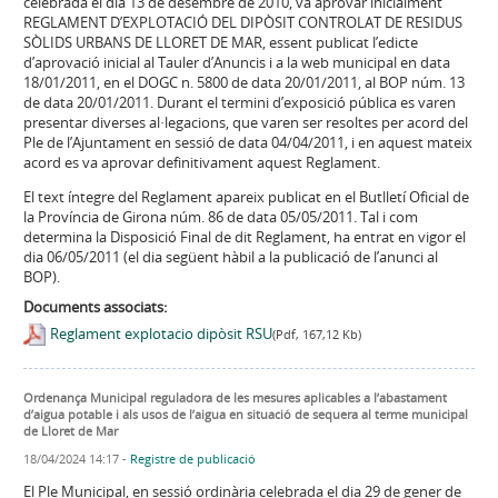
celebrada el dia 13 de desembre de 2010, va aprovar inicialment
REGLAMENT D’EXPLOTACIÓ DEL DIPÒSIT CONTROLAT DE RESIDUS
SÒLIDS URBANS DE LLORET DE MAR, essent publicat l’edicte
d’aprovació inicial al Tauler d’Anuncis i a la web municipal en data
18/01/2011, en el DOGC n. 5800 de data 20/01/2011, al BOP núm. 13
de data 20/01/2011. Durant el termini d’exposició pública es varen
presentar diverses al·legacions, que varen ser resoltes per acord del
Ple de l’Ajuntament en sessió de data 04/04/2011, i en aquest mateix
acord es va aprovar definitivament aquest Reglament.
El text íntegre del Reglament apareix publicat en el Butlletí Oficial de
la Província de Girona núm. 86 de data 05/05/2011. Tal i com
determina la Disposició Final de dit Reglament, ha entrat en vigor el
dia 06/05/2011 (el dia següent hàbil a la publicació de l’anunci al
BOP).
Documents associats:
Reglament explotacio dipòsit RSU
(Pdf, 167,12 Kb)
Ordenança Municipal reguladora de les mesures aplicables a l’abastament
d’aigua potable i als usos de l’aigua en situació de sequera al terme municipal
de Lloret de Mar
18/04/2024 14:17
-
Registre de publicació
El Ple Municipal, en sessió ordinària celebrada el dia 29 de gener de