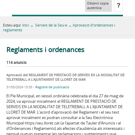
Obtenir còpia
autèntica
Esteu aquí:
Inici
→
Serveis de la Seu-e
→
Aprovació d'ordenances i
reglaments
Reglaments i ordenances
114 anuncis
Aprovació del REGLAMENT DE PRESTACIÓ DE SERVEIS EN LA MODALITAT DE
TELETREBALL A L’AJUNTAMENT DE LLORET DE MAR
31/05/2024 15:05
-
Registre de publicació
El Ple Municipal, en sessió ordinària celebrada el dia 27 de maig de
2024, va aprovar inicialment el REGLAMENT DE PRESTACIÓ DE
SERVEIS EN LA MODALITAT DE TELETREBALL A L’AJUNTAMENT DE
LLORET DE MAR. L’acord d’aprovació del Reglament i el seu text
aprovat inicialment es podran consultar a la Seu Electrònica
Municipal https:/seu.lloret.cat (a l’apartat de Tauler d’Anuncis i al
d’Ordenances i Reglaments) als efectes d’audiència als interessats i
perquè puguin presentar les reclamacions i suggeriments que