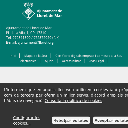
Ajuntament de Lloret de Mar
Pl. de la Vila, 1, CP: 17310
Tel. 972361800 / 972372050 (fax)
E-mail:
ajuntament@lloret.org
Inici
Mapa de la Seu
Certificats digitals emprats i admesos a la Seu
electrònica
Ajuda
Accessibilitat
Avís Legal
L'informem que en aquest lloc web utilitzem cookies tant pròp
com de tercers per oferir un millor servei, d'acord amb els s
hàbits de navegació.
Consulta la política de cookies
Configurar les
Rebutjar-les totes
Acceptar-les tot
cookies...
Seu Electròni