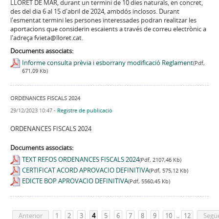
LLORET DE MAR, durant un termini de 10 dies naturals, en concret,
des del dia 6 al 15 d'abril de 2024, ambdós inclosos. Durant
l'esmentat termini les persones interessades podran realitzar les
aportacions que considerin escaients a través de correu electrònic a
l'adreça fvieta@lloret.cat.
Documents associats:
Informe consulta prèvia i esborrany modificació Reglament
(Pdf,
671,09 Kb)
ORDENANCES FISCALS 2024
29/12/2023 10:47
-
Registre de publicació
ORDENANCES FISCALS 2024
Documents associats:
TEXT REFOS ORDENANCES FISCALS 2024
(Pdf, 2107,46 Kb)
CERTIFICAT ACORD APROVACIO DEFINITIVA
(Pdf, 575,12 Kb)
EDICTE BOP APROVACIO DEFINITIVA
(Pdf, 5560,45 Kb)
Anterior
1
2
3
4
5
6
7
8
9
10
..
12
Segü