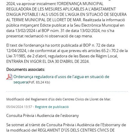
2024, va aprovar inicialment l’ORDENANÇA MUNICIPAL
REGULADORA DE LES MESURES APLICABLES A L’ABASTAMENT
D’AIGUA POTABLE I ALS USOS DE L’AIGUA EN SITUACIÓ DE SEQUERA
AL TERME MUNICIPAL DE LLORET DE MAR. Realitzada la informació
pública mitjançant Edicte publicat a la Seu Electrònica Municipal en
data 13/02/2024 i al BOP núm. 31 de data 13/02/2024, no s'ha
presentat reclamació ni observació de cap mena.
El text de l’ordenança ha sortit publicada al BOP n. 72 de data
12/04/2024, i de conformitat al que preveu els articles 65.2 i 70.2 de la
Llei 7/1985, de 2 d’abril, reguladora de les Bases de Règim Local,
ENTRARA EN VIGOR EL DIA 30 D’ABRIL DE 2024.
Documents associats:
Ordenança reguladora d'usos de l'aigua en situació de
sequera
(Pdf, 83,24 Kb)
Modificació del Reglament d'ús dels Centres Cívics de Lloret de Mar.
05/04/2024 13:57
-
Registre de publicació
Consulta Prèvia i Audiencia de l'esborany
Se sotmet al tràmit de Consulta Prèvia i Audiència de l'Esborrany de
la modificació del REGLAMENT D'ÚS DELS CENTRES CÍVICS DE