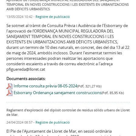
TEMPORAL EN NOVES CONSTRUCCIONS I LES EXISTENTS EN URBANITZACIONS
AMB DÈFICITS URBANÍSTICS
13/05/2024 10:42
-
Registre de publicació
Se sotmet al tràmit de Consulta Prèvia i Audiència de l'Esborrany de
l'aprovació de l’ORDENANÇA MUNICIPAL REGULADORA DEL
SANEJAMENT TEMPORAL EN NOVES CONSTRUCCIONS I LES
EXISTENTS EN URBANITZACIONS AMB DÈFICITS URBANÍSTICS,
durant un termini de 10 dies naturals, en concret, des del dia 13 al 22
de maig de 2024, ambdós inclosos. Durant l'esmentat termini les
persones interessades podran realitzar les aportacions que
considerin escaients a través de correu electrònic a l'adreça
pfiguereda@lloret.cat
Documents associats:
Informe consulta prèvia 08-05-2024
(Pdf, 321,27 Kb)
Esborrany Ordenança sanejament construccions
(Pdf, 85,95 Kb)
Reglament d'explotació del dipòsit controlat de residus sòlids urbans de Lloret
de Mar.
24/04/2024 08:57
-
Registre de publicació
El Ple de l'Ajuntament de Lloret de Mar, en sessió ordinària