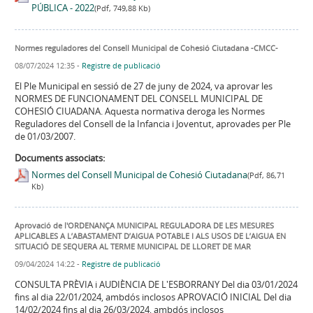
PÚBLICA - 2022
(Pdf, 749,88 Kb)
Normes reguladores del Consell Municipal de Cohesió Ciutadana -CMCC-
08/07/2024 12:35
-
Registre de publicació
El Ple Municipal en sessió de 27 de juny de 2024, va aprovar les
NORMES DE FUNCIONAMENT DEL CONSELL MUNICIPAL DE
COHESIÓ CIUADANA. Aquesta normativa deroga les Normes
Reguladores del Consell de la Infancia i Joventut, aprovades per Ple
de 01/03/2007.
Documents associats:
Normes del Consell Municipal de Cohesió Ciutadana
(Pdf, 86,71
Kb)
Aprovació de l'ORDENANÇA MUNICIPAL REGULADORA DE LES MESURES
APLICABLES A L’ABASTAMENT D’AIGUA POTABLE I ALS USOS DE L’AIGUA EN
SITUACIÓ DE SEQUERA AL TERME MUNICIPAL DE LLORET DE MAR
09/04/2024 14:22
-
Registre de publicació
CONSULTA PRÈVIA i AUDIÈNCIA DE L'ESBORRANY Del dia 03/01/2024
fins al dia 22/01/2024, ambdós inclosos APROVACIÓ INICIAL Del dia
14/02/2024 fins al dia 26/03/2024, ambdós inclosos