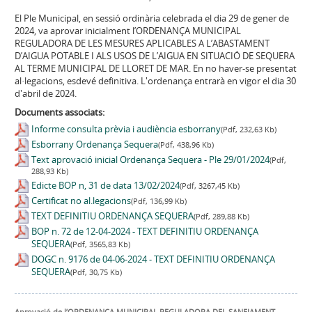
El Ple Municipal, en sessió ordinària celebrada el dia 29 de gener de
2024, va aprovar inicialment l’ORDENANÇA MUNICIPAL
REGULADORA DE LES MESURES APLICABLES A L’ABASTAMENT
D’AIGUA POTABLE I ALS USOS DE L’AIGUA EN SITUACIÓ DE SEQUERA
AL TERME MUNICIPAL DE LLORET DE MAR. En no haver-se presentat
al·legacions, esdevé definitiva. L'ordenança entrarà en vigor el dia 30
d'abril de 2024.
Documents associats:
Informe consulta prèvia i audiència esborrany
(Pdf, 232,63 Kb)
Esborrany Ordenança Sequera
(Pdf, 438,96 Kb)
Text aprovació inicial Ordenança Sequera - Ple 29/01/2024
(Pdf,
288,93 Kb)
Edicte BOP n, 31 de data 13/02/2024
(Pdf, 3267,45 Kb)
Certificat no al.legacions
(Pdf, 136,99 Kb)
TEXT DEFINITIU ORDENANÇA SEQUERA
(Pdf, 289,88 Kb)
BOP n. 72 de 12-04-2024 - TEXT DEFINITIU ORDENANÇA
SEQUERA
(Pdf, 3565,83 Kb)
DOGC n. 9176 de 04-06-2024 - TEXT DEFINITIU ORDENANÇA
SEQUERA
(Pdf, 30,75 Kb)
Aprovació de l’ORDENANÇA MUNICIPAL REGULADORA DEL SANEJAMENT