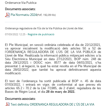
Ordenance Via Publica
Documents associats:
Pla Normatiu 2024
(Pdf, 192,09 Kb)
Ordenança reguladora de l’Ús de la Via Pública de Lloret de Mar.
07/03/2022 12:25
-
Registre de publicació
El Ple Municipal, en sessió ordinària celebrada el dia de 22/12/2021,
va aprovar inicialment la modificació dels articles 50 a 52 de
l’ORDENANÇA REGULADORA DE L’ÚS DE LA VIA PÚBLICA de
Lloret de Mar. Realitzada la informació pública mitjançant edictes a la
Sèu Electrònica Municipal en data 27/12/2021, BOP núm. 248 de
data 29/12/2021 i DOGC núm. 8577 de data 04/01/2021, s’ha
presentat 1 al·legació, la qual ha estat resolta en el Ple Municipal de
data 28/02/2022, que també ha aprovat definitivament aquesta
modificació.
El text de l’ordenança ha sortit publicada al BOP n. 45 de data
07/03/2022, i entrarà en vigor, de conformitat al que preveu els
articles 65.2 i 70.2 de la Llei 7/1985, de 2 d’abril, reguladora de les
Bases de Règim Local, el dia
28 de març de 2022.
Documents associats:
Text definitiu ORDENANÇA REGULADORA DE L'ÚS DE LA VIA