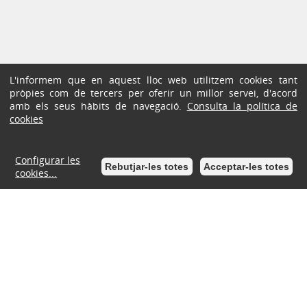
L'informem que en aquest lloc web utilitzem cookies tant
pròpies com de tercers per oferir un millor servei, d'acord
amb els seus hàbits de navegació.
Consulta la política de
cookies
Configurar les
Rebutjar-les totes
Acceptar-les totes
cookies...
Seu Electrònica
Ajuntament de Lloret de Mar
Pl. de la Vila, 1, CP: 17310
Tel. 972361800 / 972372050 (fax)
E-mail:
ajuntament@lloret.org