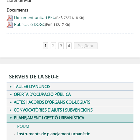
Lloret de Mar
Documents
Document unitari PEU
(Pdf, 73871,18 Kb)
Publicació DOGC
(Pdf, 112,17 Kb)
1
2
3
4
Següent
SERVEIS DE LA SEU-E
TAULER D'ANUNCIS
OFERTA D'OCUPACIÓ PÚBLICA
ACTES I ACORDS D'ÒRGANS COL·LEGIATS
CONVOCATÒRIES D'AJUTS I SUBVENCIONS
PLANEJAMENT I GESTIÓ URBANÍSTICA
POUM
Instruments de planejament urbanístic