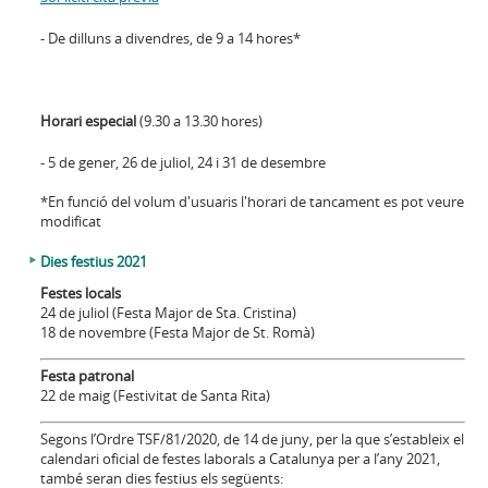
- De dilluns a divendres, de 9 a 14 hores*
Horari especial
(9.30 a 13.30 hores)
- 5 de gener, 26 de juliol, 24 i 31 de desembre
*En funció del volum d'usuaris l'horari de tancament es pot veure
modificat
Dies festius 2021
Festes locals
24 de juliol (Festa Major de Sta. Cristina)
18 de novembre (Festa Major de St. Romà)
Festa patronal
22 de maig (Festivitat de Santa Rita)
Segons l’Ordre TSF/81/2020, de 14 de juny, per la que s’estableix el
calendari oficial de festes laborals a Catalunya per a l’any 2021,
també seran dies festius els següents: