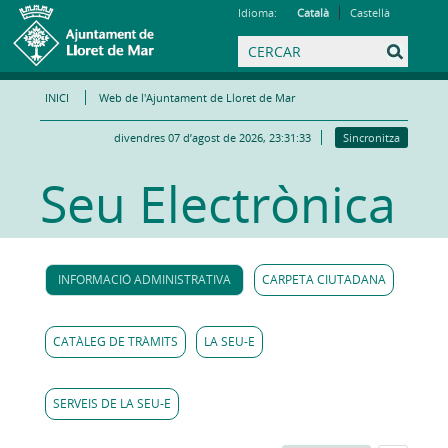
Idioma:
Català
Castellà
INICI
Web de l'Ajuntament de Lloret de Mar
divendres 07 d’agost de 2026, 23:31:33
Sincronitza
Seu Electrònica
INFORMACIÓ ADMINISTRATIVA
CARPETA CIUTADANA
CATÀLEG DE TRÀMITS
LA SEU-E
SERVEIS DE LA SEU-E